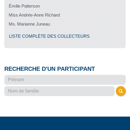
Émilie Patterson
Miss Andrée-Anne Richard
Ms. Marianne Juneau
LISTE COMPLÈTE DES COLLECTEURS
RECHERCHE D'UN PARTICIPANT
Bienvenue à tous et à toutes à la seconde
édition du défi Cyclogynéco 2026 - Des
kilomètres pour soutenir les avancées en
cancers gynécologiques
Le Cyclogynéco 2026 est de retour pour une
deuxième édition : on vous attend du
7
septembre au 13 septembre
pour une