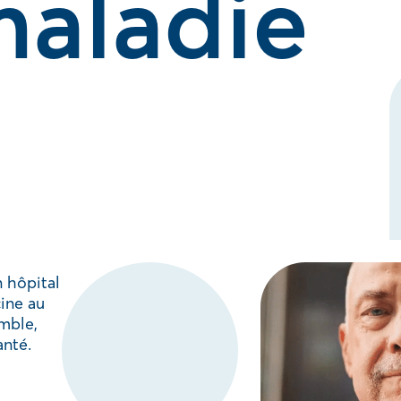
maladie
 hôpital
cine au
emble,
anté.