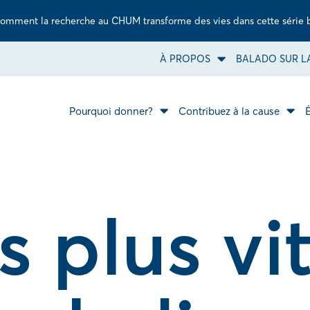
omment la recherche au CHUM transforme des vies dans cette série 
À PROPOS
BALADO SUR LA
Ouvrir
le
sous-
menu
À
Pourquoi donner?
Contribuez à la cause
Ouvrir
propos.
Ouvr
le
le
sous-
sous
menu
men
Pourquoi
Cont
donner?.
à
la
caus
s plus vi