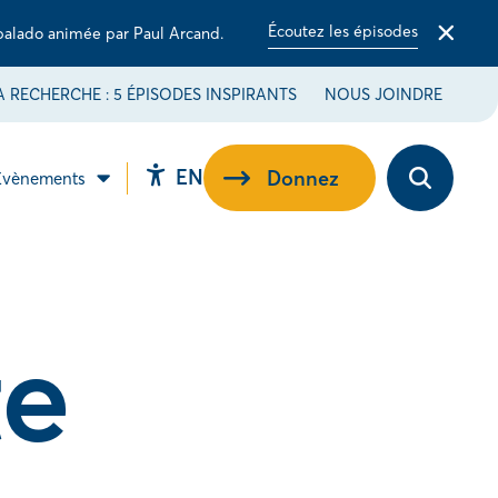
Écoutez les épisodes
balado animée par Paul Arcand.
Fermer
la
barre
 RECHERCHE : 5 ÉPISODES INSPIRANTS
NOUS JOINDRE
d'alerte
Switch
EN
Donnez
Évènements
Ouvrez
ir
Ouvrir
language
la
le
barre
-
sous-
to
d’outils
u
menu
d’accessibilité.
EN.
ribuez
Évènements.
e.
te