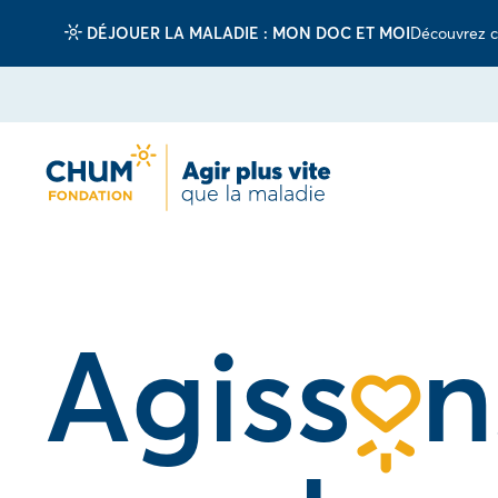
DÉJOUER LA MALADIE : MON DOC ET MOI
Découvrez c
Agiss
n