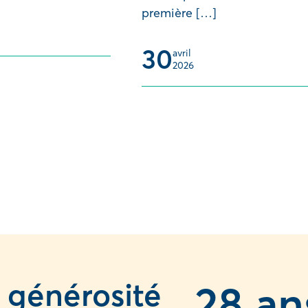
première […]
30
avril 
2026
 générosité
2
8 an